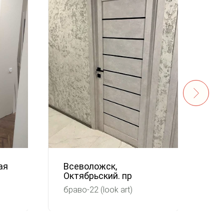
ая
Всеволожск,
Ха
Октябрьский. пр
Гр
браво-22 (look art)