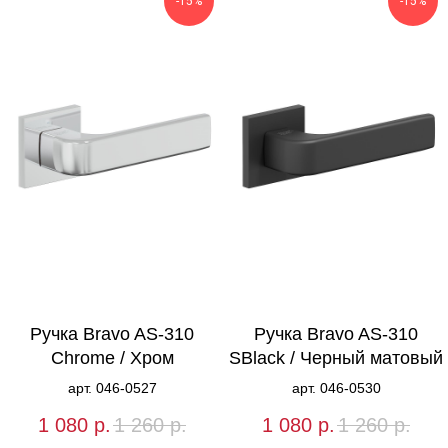
-15%
-15%
Ручка Bravo AS-310
Ручка Bravo AS-310
Chrome / Хром
SBlack / Черный матовый
арт. 046-0527
арт. 046-0530
1 080
р.
1 260
р.
1 080
р.
1 260
р.