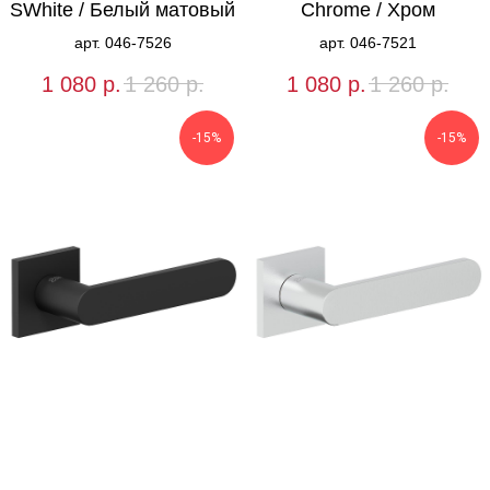
SWhite / Белый матовый
Chrome / Хром
арт. 046-7526
арт. 046-7521
1 080
р.
1 260
р.
1 080
р.
1 260
р.
-15%
-15%