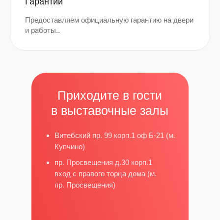
Гарантии
Предоставляем официальную гарантию на двери
и работы..
Приходите в гости
в выставочные залы
Витебский пр. 99 корп.1 оф Б-21 (м.
Купчино)
пр. Просвещения д.30 корп.1
вход с правого торца дома (м.
пр. Просвещения)