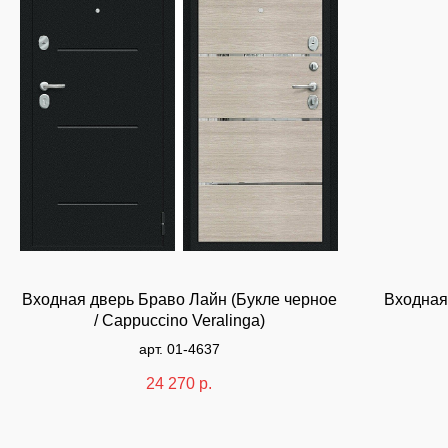
Входная дверь Браво Лайн (Букле черное
Входная
/ Cappuccino Veralinga)
арт. 01-4637
24 270
р.