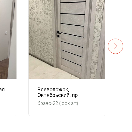
ая
Всеволожск,
Ха
Октябрьский. пр
Гр
браво-22 (look art)