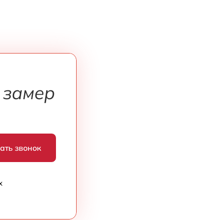
 замер
ать звонок
х