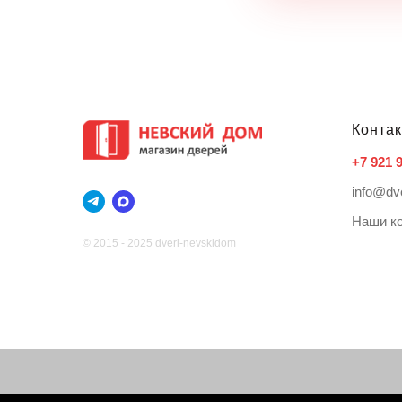
Конта
+7 921 
info@dv
Наши к
© 2015 - 2025 dveri-nevskidom