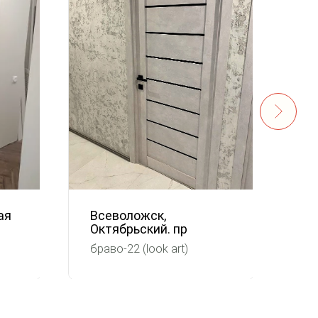
ая
Всеволожск,
Ха
Октябрьский. пр
Гр
браво-22 (look art)