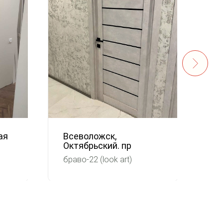
ая
Всеволожск,
Ха
Октябрьский. пр
Гр
браво-22 (look art)