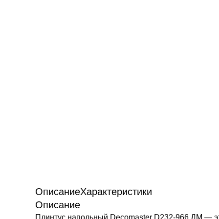
Описание
Характеристики
Описание
Плинтус напольный Decomaster D232-966 ДМ — эт