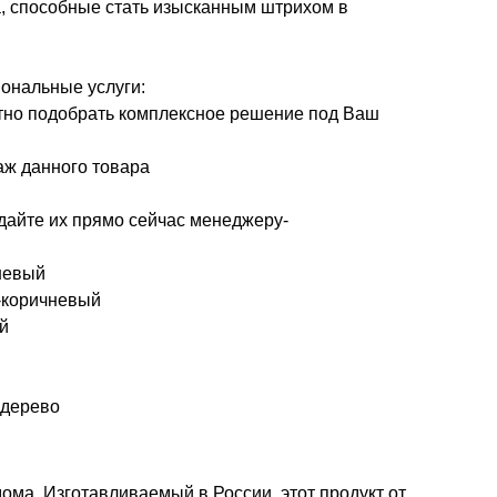
, способные стать изысканным штрихом в
ональные услуги:
тно подобрать комплексное решение под Ваш
аж данного товара
дайте их прямо сейчас менеджеру-
чневый
о-коричневый
й
 дерево
ма. Изготавливаемый в России, этот продукт от