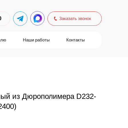
0
Заказать звонок
елю
Наши работы
Контакты
ный из Дюрополимера D232-
2400)