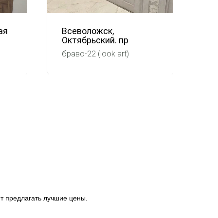
ая
Всеволожск,
Ха
Октябрьский. пр
Гр
браво-22 (look art)
т предлагать лучшие цены.