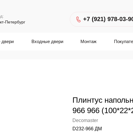
д:
+7 (921) 978-03-9
кт-Петербург
 двери
Входные двери
Монтаж
Покупат
Плинтус наполь
966 966 (100*22*
Decomaster
D232-966 ДМ