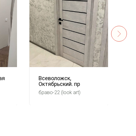
ая
Всеволожск,
Ха
Октябрьский. пр
Гр
браво-22 (look art)