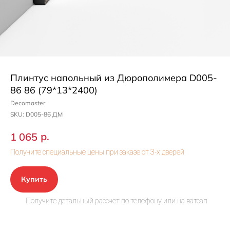
Плинтус напольный из Дюрополимера D005-
86 86 (79*13*2400)
Decomaster
SKU:
D005-86 ДМ
р.
1 065
Купить