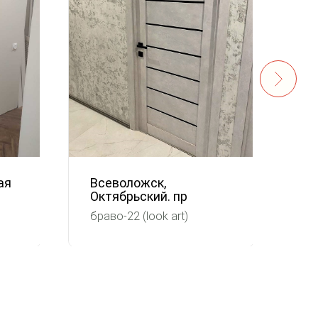
ая
Всеволожск,
Ха
Октябрьский. пр
Гр
браво-22 (look art)