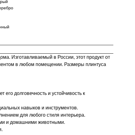
ерый
серебро
онный
ма. Изготавливаемый в России, этот продукт от
лементом в любом помещении. Размеры плинтуса
т его долговечность и устойчивость к
циальных навыков и инструментов.
нением для любого стиля интерьера.
тьми и домашними животными.
я.