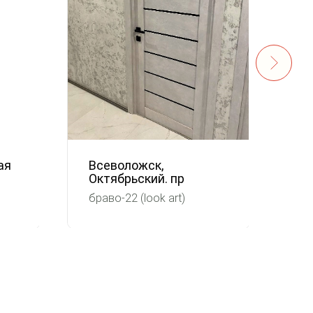
ая
Всеволожск,
Ха
Октябрьский. пр
Гр
браво-22 (look art)