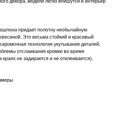
ого декора, модели легко впишутся в интерьер
кошпона придает полотну необычайную
евесиной. Это весьма стойкий и красивый
ескромочная технология укутывания деталей,
роблемы отслаивания кромки во время
 краях не задирается и не отклеивается).
азмеры