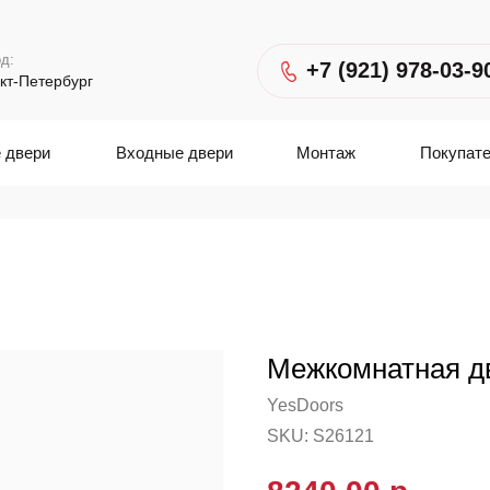
д:
+7 (921) 978-03-9
кт-Петербург
 двери
Входные двери
Монтаж
Покупат
Межкомнатная д
YesDoors
SKU:
S26121