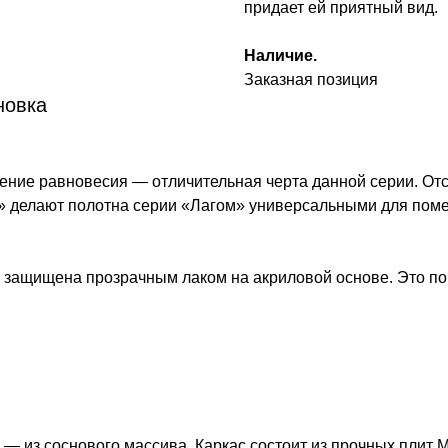
придает ей приятный вид.
Наличие.
Заказная позиция
новка
ение равновесия — отличительная черта данной серии. Отс
о» делают полотна серии «Лагом» универсальными для пом
 защищена прозрачным лаком на акриловой основе. Это по
 — из соснового массива. Каркас состоит из прочных плит