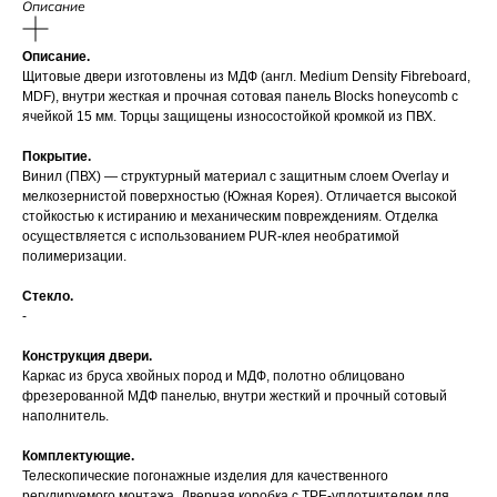
Описание
Описание.
Щитовые двери изготовлены из МДФ (англ. Medium Density Fibreboard,
MDF), внутри жесткая и прочная сотовая панель Blocks honeycomb с
ячейкой 15 мм. Торцы защищены износостойкой кромкой из ПВХ.
Покрытие.
Винил (ПВХ) — структурный материал с защитным слоем Overlay и
мелкозернистой поверхностью (Южная Корея). Отличается высокой
стойкостью к истиранию и механическим повреждениям. Отделка
осуществляется с использованием PUR-клея необратимой
полимеризации.
Стекло.
-
Конструкция двери.
Каркас из бруса хвойных пород и МДФ, полотно облицовано
фрезерованной МДФ панелью, внутри жесткий и прочный сотовый
наполнитель.
Комплектующие.
Телескопические погонажные изделия для качественного
регулируемого монтажа. Дверная коробка с TPE-уплотнителем для