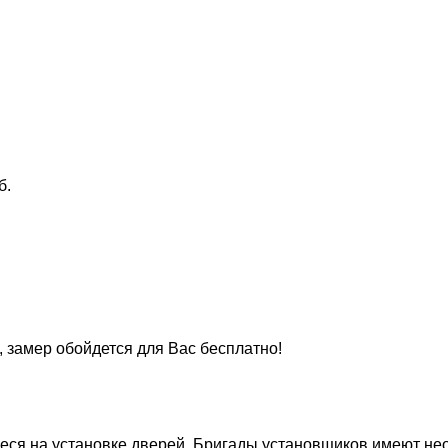
б.
, замер обойдется для Вас бесплатно!
ся на установке дверей. Бригады установщиков имеют нео