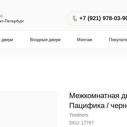
д:
+7 (921) 978-03-9
кт-Петербург
 двери
Входные двери
Монтаж
Покупат
Межкомнатная д
Пацифика / черн
Yesdoors
SKU:
17767