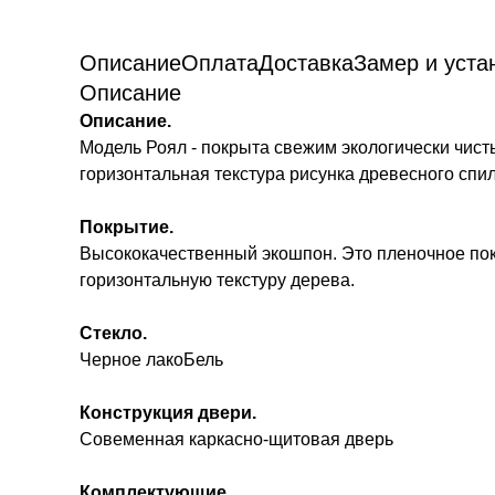
Описание
Оплата
Доставка
Замер и уста
Описание
Описание.
Модель Роял - покрыта свежим экологически чис
горизонтальная текстура рисунка древесного спил
Покрытие.
Высококачественный экошпон. Это пленочное покр
горизонтальную текстуру дерева.
Стекло.
Черное лакоБель
Конструкция двери.
Совеменная каркасно-щитовая дверь
Комплектующие.