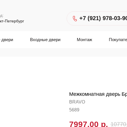
д:
+7 (921) 978-03-9
кт-Петербург
 двери
Входные двери
Монтаж
Покупат
Межкомнатная дверь Бр
BRAVO
5689
7997,00
р.
10770