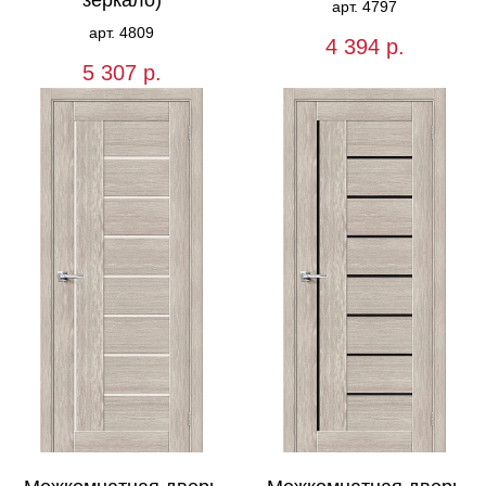
зеркало)
арт. 4797
арт. 4809
4 394
р.
5 307
р.